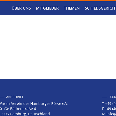
ÜBER UNS
MITGLIEDER
THEMEN
SCHIEDSGERICH
ANSCHRIFT
KON
Waren-Verein der Hamburger Börse e.V.
T +49 (4
Große Bäckerstraße 4
F +49 (4
20095 Hamburg, Deutschland
M
info