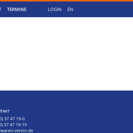
T
TERMINE
LOGIN
EN
TAKT
0) 37 47 19-0
0) 37 47 19-19
@waren-verein.de